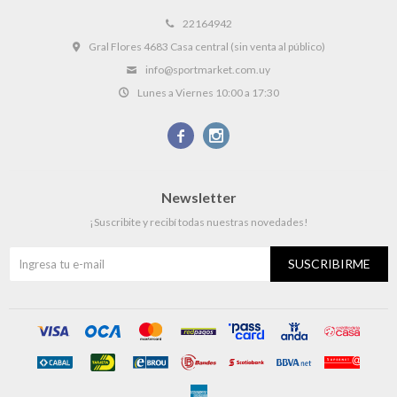
22164942
Gral Flores 4683 Casa central (sin venta al público)
info@sportmarket.com.uy
Lunes a Viernes 10:00 a 17:30


Newsletter
¡Suscribite y recibí todas nuestras novedades!
SUSCRIBIRME