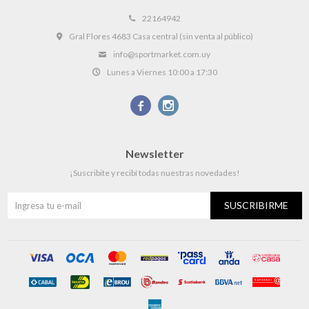
22164942
Gral Flores 4683 Casa central (sin venta al público)
info@sportmarket.com.uy
Lunes a Viernes 10:00 a 17:30


Newsletter
¡Suscribite y recibí todas nuestras novedades!
SUSCRIBIRME