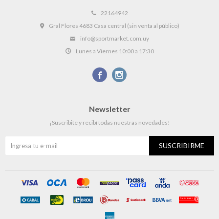
22164942
Gral Flores 4683 Casa central (sin venta al público)
info@sportmarket.com.uy
Lunes a Viernes 10:00 a 17:30


Newsletter
¡Suscribite y recibí todas nuestras novedades!
SUSCRIBIRME