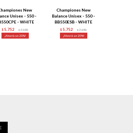
Championes New
Championes New
ance Unisex - 550 -
Balance Unisex - 550 -
B550CPE - WHITE
BB550ESB - WHITE
5.752
5.752
$
7.190
$
7.190
$
$
20
20
E