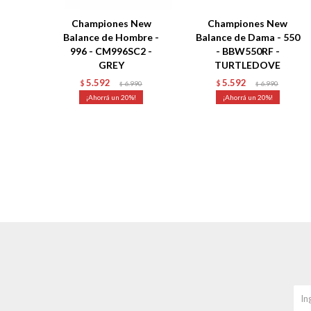
Championes New
Championes New
Balance de Hombre -
Balance de Dama - 550
996 - CM996SC2 -
- BBW550RF -
GREY
TURTLEDOVE
5.592
5.592
$
6.990
$
6.990
$
$
20
20