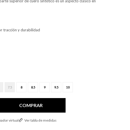
 parte superior de cuero sintético es un aspecto clásico en
r tracción y durabilidad
7.5
8
8.5
9
9.5
10
COMPRAR
ador virtual
Ver tabla de medidas