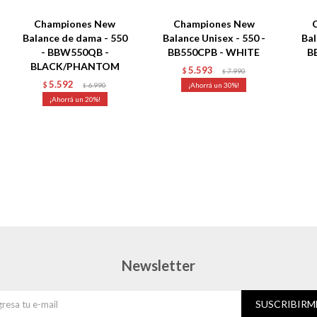
Championes New
Championes New
Balance de dama - 550
Balance Unisex - 550 -
Bal
- BBW550QB -
BB550CPB - WHITE
B
BLACK/PHANTOM
5.593
$
7.990
$
5.592
$
6.990
30
$
20
Newsletter
SUSCRIBIRM