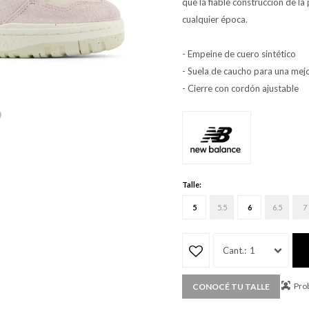
que la fiable construcción de la
cualquier época.
- Empeine de cuero sintético
- Suela de caucho para una mejo
- Cierre con cordón ajustable
Talle:
5
5.5
6
6.5
7
1
Prob
CONOCÉ TU TALLE