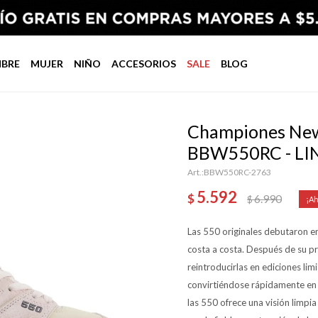
BRE
MUJER
NIÑO
ACCESORIOS
SALE
BLOG
Championes New 
BBW550RC - LI
BBW550RC-2763
5.592
$
6.990
$
Las 550 originales debutaron en
costa a costa. Después de su pr
reintroducirlas en ediciones li
convirtiéndose rápidamente en u
las 550 ofrece una visión limpia