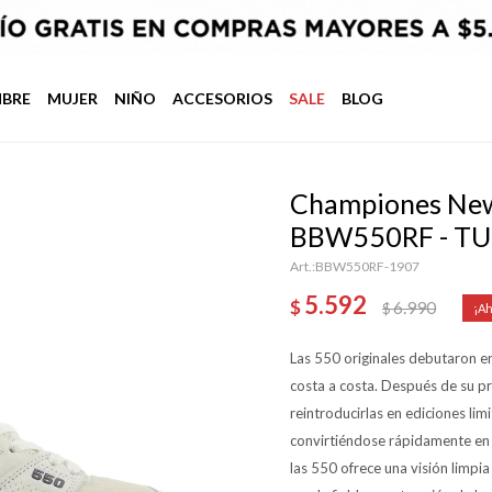
BRE
MUJER
NIÑO
ACCESORIOS
SALE
BLOG
Championes New 
BBW550RF - T
BBW550RF-1907
5.592
$
6.990
$
Las 550 originales debutaron en
costa a costa. Después de su pr
reintroducirlas en ediciones li
convirtiéndose rápidamente en u
las 550 ofrece una visión limpia