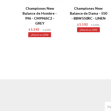
Championes New
Championes New
Balance de Hombre -
Balance de Dama - 550
996 - CM996SC2 -
- BBW550RC - LINEN
GREY
5.592
$
6.990
$
5.592
$
6.990
20
$
20