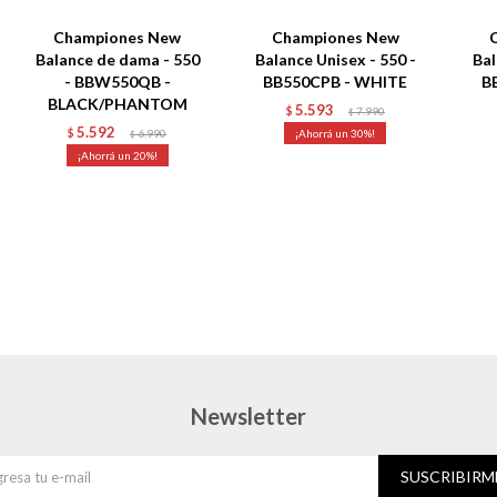
Championes New
Championes New
Balance de dama - 550
Balance Unisex - 550 -
Bal
- BBW550QB -
BB550CPB - WHITE
B
BLACK/PHANTOM
5.593
$
7.990
$
5.592
$
6.990
30
$
20
Newsletter
SUSCRIBIRM