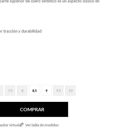
 parte superior de cuero sintético es un aspecto clásico en
r tracción y durabilidad
7.5
8
8.5
9
9.5
10
COMPRAR
ador virtual
Ver tabla de medidas