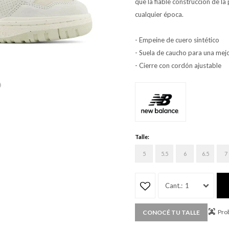
que la fiable construcción de la
cualquier época.
- Empeine de cuero sintético
- Suela de caucho para una mejo
- Cierre con cordón ajustable
Talle:
5
5.5
6
6.5
7
1
Prob
CONOCÉ TU TALLE