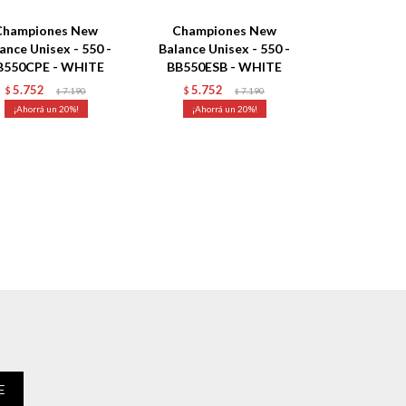
Championes New
Championes New
ance Unisex - 550 -
Balance Unisex - 550 -
B550CPE - WHITE
BB550ESB - WHITE
5.752
5.752
$
7.190
$
7.190
$
$
20
20
E