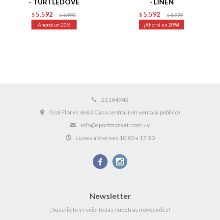
- TURTLEDOVE
- LINEN
5.592
5.592
$
6.990
$
6.990
$
$
20
20
22164942
Gral Flores 4683 Casa central (sin venta al público)
info@sportmarket.com.uy
Lunes a Viernes 10:00 a 17:30


Newsletter
¡Suscribite y recibí todas nuestras novedades!