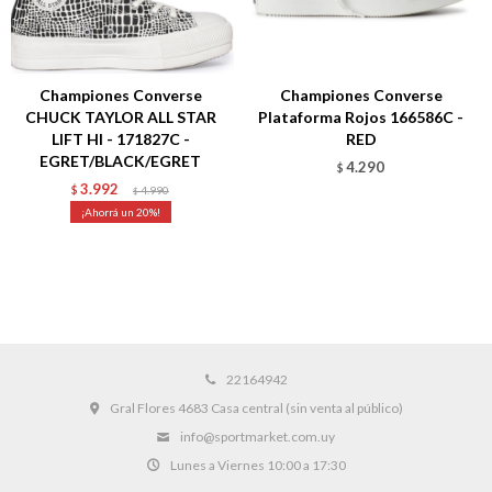
Championes Converse
Championes Converse
CHUCK TAYLOR ALL STAR
Plataforma Rojos 166586C -
LIFT HI - 171827C -
RED
EGRET/BLACK/EGRET
4.290
$
3.992
$
4.990
$
20
22164942
Gral Flores 4683 Casa central (sin venta al público)
info@sportmarket.com.uy
Lunes a Viernes 10:00 a 17:30