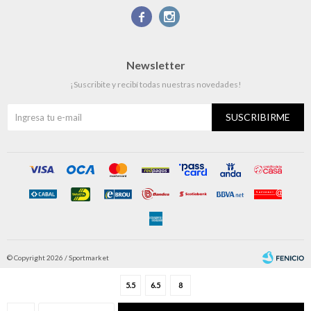


Newsletter
¡Suscribite y recibí todas nuestras novedades!
SUSCRIBIRME
© Copyright 2026 / Sportmarket
5.5
6.5
8