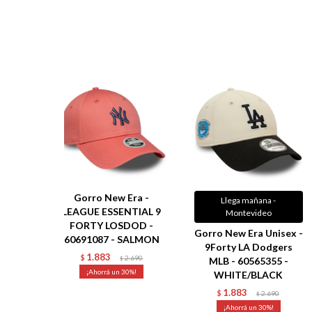
Gorro New Era -
Llega mañana -
LEAGUE ESSENTIAL 9
Montevideo
FORTY LOSDOD -
Gorro New Era Unisex -
60691087 - SALMON
9Forty LA Dodgers
1.883
$
2.690
$
MLB - 60565355 -
30
WHITE/BLACK
1.883
$
2.690
$
30