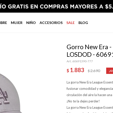
BRE
MUJER
NIÑO
ACCESORIOS
SALE
BLOG
Gorro New Era 
LOSDOD - 60691
60691390-777
1.883
$
2.690
$
La gorra New Era League Essen
fusionar comodidad y elegancia
circulación del aire la hacen u
¡No te la dejes perder!
La gorra New Era League Essen