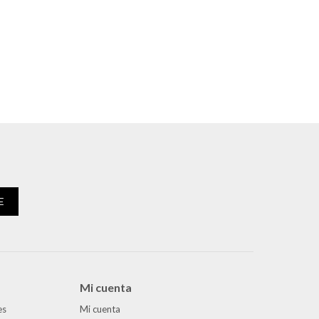
E
Mi cuenta
es
Mi cuenta