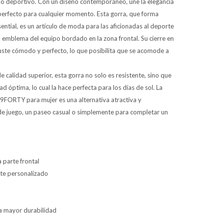
stilo deportivo. Con un diseño contemporáneo, une la elegancia
 perfecto para cualquier momento. Esta gorra, que forma
ential, es un artículo de moda para las aficionadas al deporte
al emblema del equipo bordado en la zona frontal. Su cierre en
uste cómodo y perfecto, lo que posibilita que se acomode a
 calidad superior, esta gorra no solo es resistente, sino que
d óptima, lo cual la hace perfecta para los días de sol. La
 9FORTY para mujer es una alternativa atractiva y
 de juego, un paseo casual o simplemente para completar un
 parte frontal
uste personalizado
ra mayor durabilidad