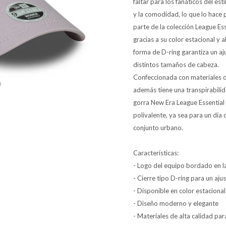
faltar para los fanáticos del e
y la comodidad, lo que lo hace
parte de la colección League Ess
gracias a su color estacional y 
forma de D-ring garantiza un aj
distintos tamaños de cabeza.
Confeccionada con materiales de
además tiene una transpirabilida
gorra New Era League Essential
polivalente, ya sea para un día
conjunto urbano.
Características:
- Logo del equipo bordado en la
- Cierre tipo D-ring para un aj
- Disponible en color estacional
- Diseño moderno y elegante
- Materiales de alta calidad pa