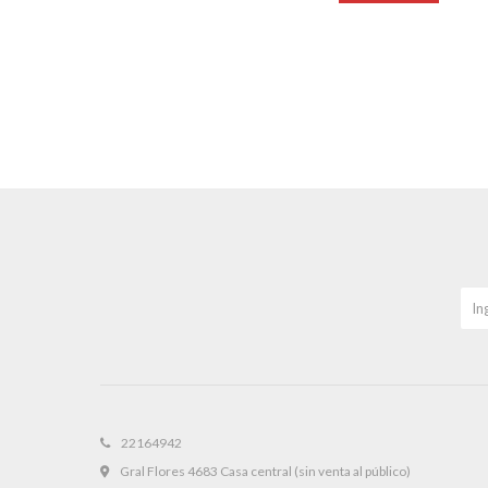
22164942
Gral Flores 4683 Casa central (sin venta al público)