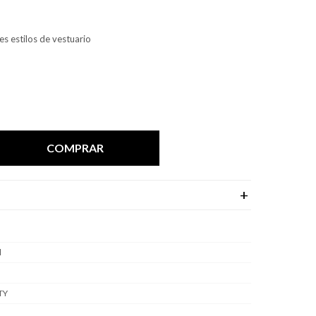
es estilos de vestuario
COMPRAR
l
TY