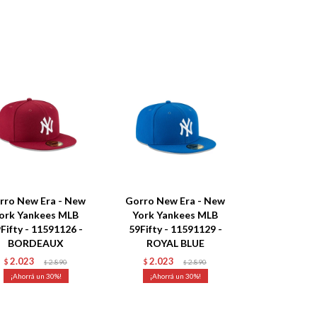
rro New Era - New
Gorro New Era - New
ork Yankees MLB
York Yankees MLB
Fifty - 11591126 -
59Fifty - 11591129 -
BORDEAUX
ROYAL BLUE
2.023
2.023
$
2.890
$
2.890
$
$
30
30