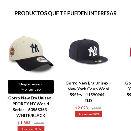
PRODUCTOS QUE TE PUEDEN INTERESAR
Gorro New Era Unisex -
Go
Llega mañana -
New York Coop Wool
Y
Montevideo
59fifty - 11590964 -
59
Gorro New Era Unisex -
ELD
9FORTY NY World
2.023
$
2.890
Series - 60565353 -
$
30
WHITE/BLACK
1.883
$
2.690
$
30