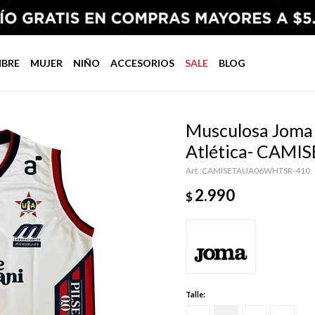
BRE
MUJER
NIÑO
ACCESORIOS
SALE
BLOG
Musculosa Joma
Atlética- CAM
CAMISETAUA06WHTSR-410
2.990
$
Talle: