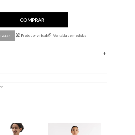
COMPRAR
Probador virtual
Ver tabla de medidas
TALLE
l
re