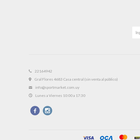
22164942
Gral Flores 4683 Casa central (sin venta al público)
info@sportmarket.com.uy
Lunes a Viernes 10:00 a 17:30

