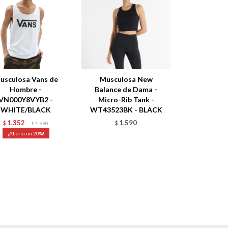
usculosa Vans de
Musculosa New
Hombre -
Balance de Dama -
VN000Y8VYB2 -
Micro-Rib Tank -
WHITE/BLACK
WT43523BK - BLACK
1.352
1.590
$
1.690
$
$
20