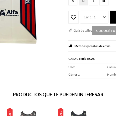
S
M
L
XL
1
Guía de talles
CONOCÉ TU 
Métodos y costos de envío
CARACTERÍSTICAS
Uso
Casua
Género
Homb
PRODUCTOS QUE TE PUEDEN INTERESAR