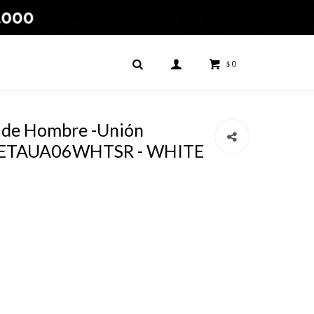
0
$
 de Hombre -Unión
ISETAUA06WHTSR - WHITE