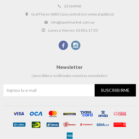
22164942
Gral Flores 4683 Casa central (sin venta al público)
info@sportmarket.com.uy
Lunes a Viernes 10:00 a 17:30


Newsletter
¡Suscribite y recibí todas nuestras novedades!
SUSCRIBIRME