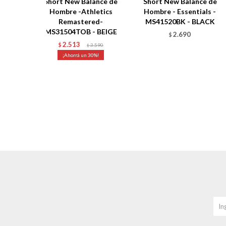
Short New Balance de
Short New Balance de
Hombre -Athletics
Hombre - Essentials -
Remastered-
MS41520BK - BLACK
MS31504TOB - BEIGE
2.690
$
2.513
$
3.590
$
30