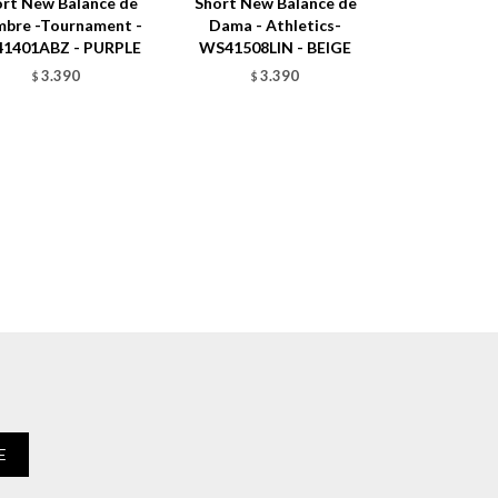
rt New Balance de
Short New Balance de
bre -Tournament -
Dama - Athletics-
1401ABZ - PURPLE
WS41508LIN - BEIGE
3.390
3.390
$
$
E