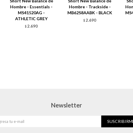
Short New Balance de
Short New Balance de
Sho
Hombre - Essentials -
Hombre - Trackside -
Hom
MS41520AG -
MB62S8AABK - BLACK
MS4
ATHLETIC GREY
2.690
$
2.690
$
Newsletter
SUSCRIBIRM