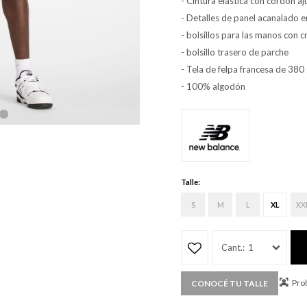
- Cintura elástica con cordón aj
- Detalles de panel acanalado en
- bolsillos para las manos con c
- bolsillo trasero de parche
- Tela de felpa francesa de 380
- 100% algodón
Talle:
S
M
L
XL
XX
1
Prob
CONOCÉ TU TALLE