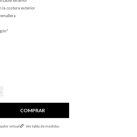
ustable exterior
 la costura exterior
remallera
 g/m²
L
COMPRAR
ador virtual
Ver tabla de medidas