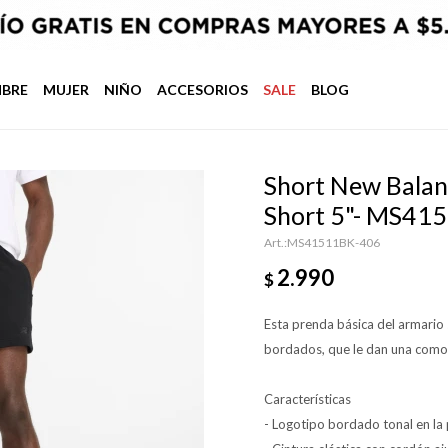
BRE
MUJER
NIÑO
ACCESORIOS
SALE
BLOG
Short New Balan
Short 5"- MS41
MS41511BK-406
2.990
$
Esta prenda básica del armario s
bordados, que le dan una comod
Características
- Logotipo bordado tonal en la p