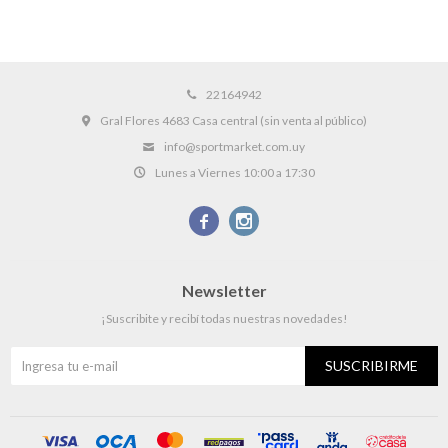
22164942
Gral Flores 4683 Casa central (sin venta al público)
info@sportmarket.com.uy
Lunes a Viernes 10:00 a 17:30


Newsletter
¡Suscribite y recibí todas nuestras novedades!
SUSCRIBIRME