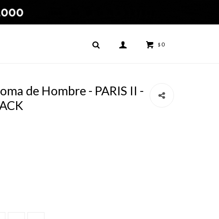
0
$
Joma de Hombre - PARIS II -
LACK