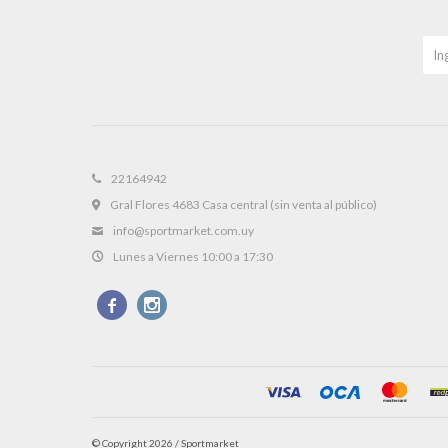
22164942
Gral Flores 4683 Casa central (sin venta al público)
info@sportmarket.com.uy
Lunes a Viernes 10:00 a 17:30


© Copyright 2026 / Sportmarket