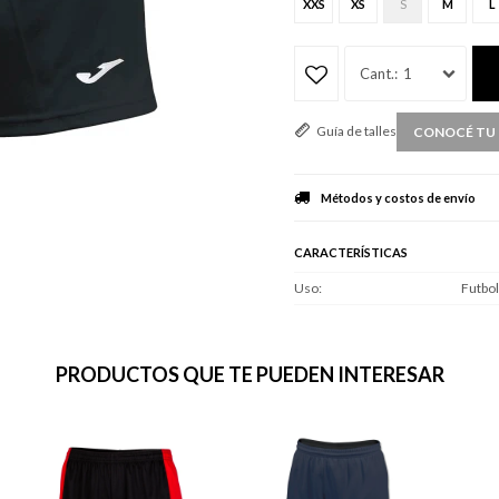
XXS
XS
S
M
L
1
Guía de talles
CONOCÉ TU 
Métodos y costos de envío
CARACTERÍSTICAS
Uso
Futbol
PRODUCTOS QUE TE PUEDEN INTERESAR