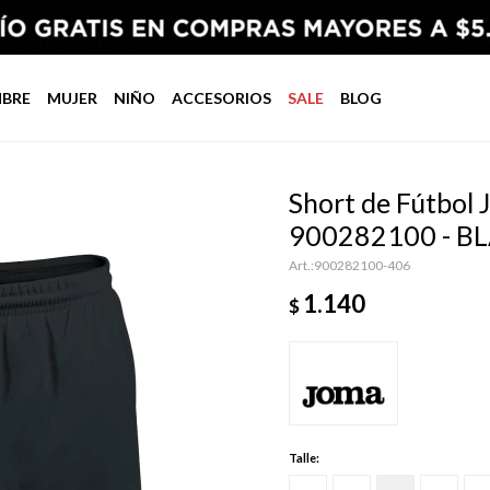
BRE
MUJER
NIÑO
ACCESORIOS
SALE
BLOG
Short de Fútbol 
900282100 - B
900282100-406
1.140
$
Talle: