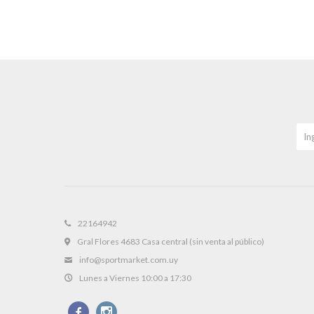
22164942
Gral Flores 4683 Casa central (sin venta al público)
info@sportmarket.com.uy
Lunes a Viernes 10:00 a 17:30

