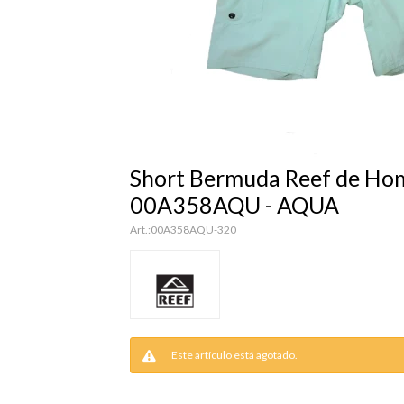
Short Bermuda Reef de Hom
00A358AQU - AQUA
00A358AQU-320
Este artículo está agotado.