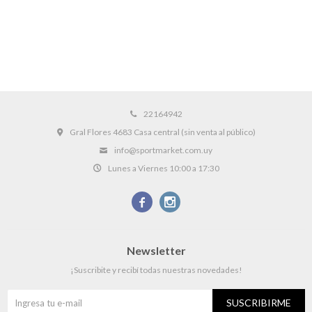
22164942
Gral Flores 4683 Casa central (sin venta al público)
info@sportmarket.com.uy
Lunes a Viernes 10:00 a 17:30


Newsletter
¡Suscribite y recibí todas nuestras novedades!
SUSCRIBIRME