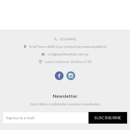
22164942
Gral Flores 4683 Casa central (sin venta al público)
info@sportmarket.com.uy
Lunes a Viernes 10:00 a 17:30


Newsletter
¡Suscribite y recibí todas nuestras novedades!
SUSCRIBIRME