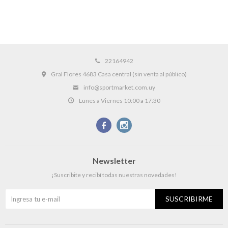
22164942
Gral Flores 4683 Casa central (sin venta al público)
info@sportmarket.com.uy
Lunes a Viernes 10:00 a 17:30


Newsletter
¡Suscribite y recibí todas nuestras novedades!
SUSCRIBIRME