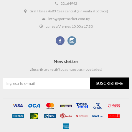
22164942
Gral Flores 4683 Casa central (sin venta al público)
info@sportmarket.com.uy
Lunes a Viernes 10:00 a 17:30


Newsletter
¡Suscribite y recibí todas nuestras novedades!
SUSCRIBIRME