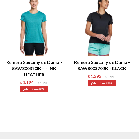
Remera Saucony de Dama -
Remera Saucony de Dama -
SAW800370IKH - INK
SAW800370BK - BLACK
HEATHER
1.393
$
1.990
$
1.194
$
1.990
30
$
40