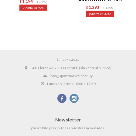
1.194
$
1.990
$
1.393
40
$
1.990
$
30
22164942
Gral Flores 4683 Casa central (sin venta al público)
info@sportmarket.com.uy
Lunes a Viernes 10:00 a 17:30


Newsletter
¡Suscribite y recibí todas nuestras novedades!