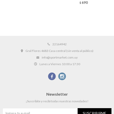
690
$
22164942
Gral Flores 4683 Casa central (sin venta al público)
info@sportmarket.com.uy
Lunes a Viernes 10:00 a 17:30


Newsletter
¡Suscribite y recibí todas nuestras novedades!
SUSCRIBIRME