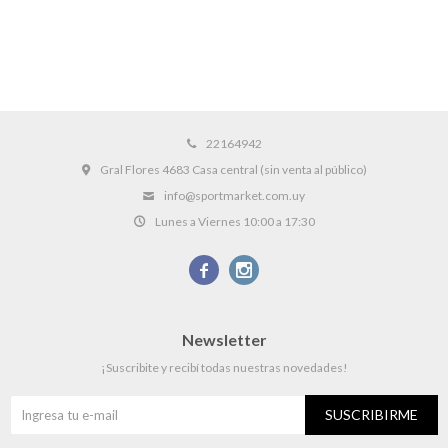
22164942
Gral Flores 4683 Casa central (sin venta al público)
info@sportmarket.com.uy
Lunes a Viernes 10:00 a 17:30


Newsletter
¡Suscribite y recibí todas nuestras novedades!
SUSCRIBIRME