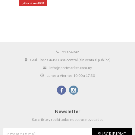
40
22164942
Gral Flores 4683 Casa central (sin venta al público)
info@sportmarket.com.uy
Lunes a Viernes 10:00 a 17:30


Newsletter
¡Suscribite y recibí todas nuestras novedades!
SUSCRIBIRME