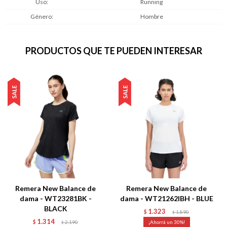
Uso
Running
Género
Hombre
PRODUCTOS QUE TE PUEDEN INTERESAR
Remera New Balance de
Remera New Balance de
dama - WT23281BK -
dama - WT21262IBH - BLUE
BLACK
1.323
$
1.890
$
1.314
$
2.190
30
$