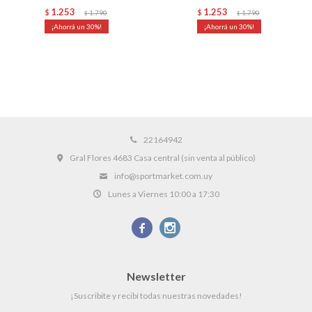
1.253
1.253
$
1.790
$
1.790
$
$
30
30
22164942
Gral Flores 4683 Casa central (sin venta al público)
info@sportmarket.com.uy
Lunes a Viernes 10:00 a 17:30


Newsletter
¡Suscribite y recibí todas nuestras novedades!