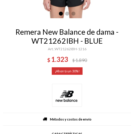
Remera New Balance de dama -
WT21262IBH - BLUE
WT21262IBH-1216
1.323
$
1.890
$
30
Métodos y costos de envío
CARACTERÍSTICAS