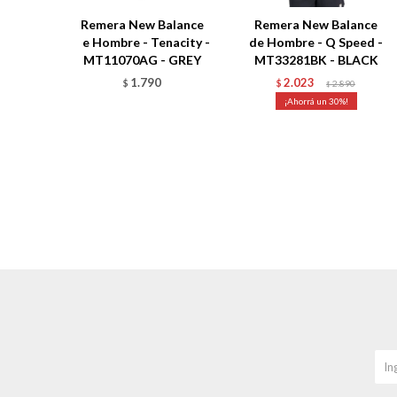
Remera New Balance
Remera New Balance
de Hombre - Tenacity -
de Hombre - Q Speed -
MT11070AG - GREY
MT33281BK - BLACK
1.790
2.023
$
$
2.890
$
30