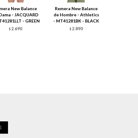
mera New Balance
Remera New Balance
 Dama - JACQUARD
de Hombre - Athletics
T41281LLT - GREEN
- MT41281BK - BLACK
2.690
2.890
$
$
E