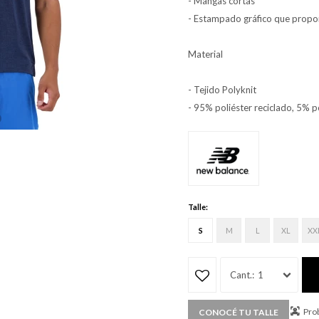
- Mangas cortas
- Estampado gráfico que propor
Material
- Tejido Polyknit
- 95% poliéster reciclado, 5% p
Talle:
S
M
L
XL
XX
1
Prob
CONOCÉ TU TALLE