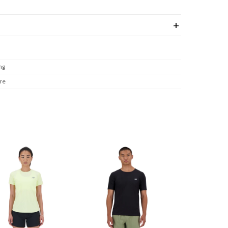
ng
re