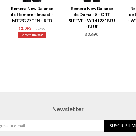
Remera New Balance
Remera New Balance
Re
de Hombre - Impact -
de Dama - SHORT
de
MT23277CEN - RED
SLEEVE - WT41281BEU
- W
- BLUE
2.093
$
2.990
$
2.690
30
$
Newsletter
SUSCRIBIRM