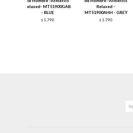
de Hombre -Athletics
de Hombre -Athletics
Relaxed- MT51900GAB
Relaxed -
- BLUE
MT51900AHH - GREY
1.790
1.790
$
$