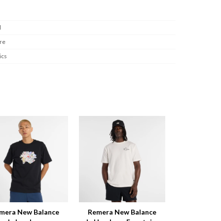
l
re
ics
mera New Balance
Remera New Balance