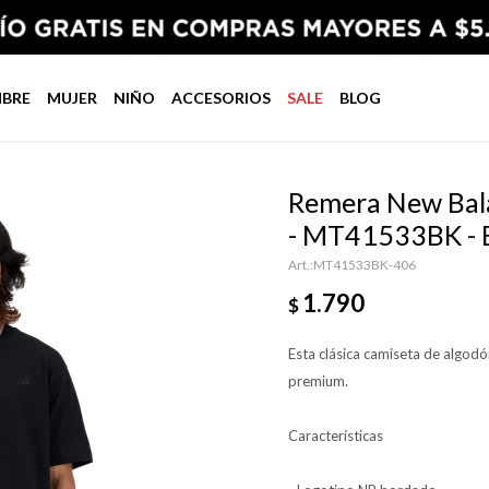
BRE
MUJER
NIÑO
ACCESORIOS
SALE
BLOG
Remera New Bala
- MT41533BK -
MT41533BK-406
1.790
$
Esta clásica camiseta de algod
premium.
Características