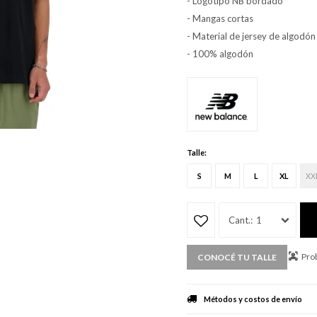
- Logotipo NB bordado
- Mangas cortas
- Material de jersey de algodón
- 100% algodón
Talle:
S
M
L
XL
XX
1
Prob
CONOCÉ TU TALLE
Métodos y costos de envío