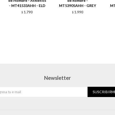
de Hombre - Athletics
de hombre -
- MT41533AHH - ELD
MT53905AHH - GREY
MT
1.790
1.990
$
$
Newsletter
SUSCRIBIRM