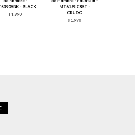
de hombre -
de Hombre - Fountain -
53905BK - BLACK
MT61J9ICSST -
CRUDO
1.990
$
1.990
$
E