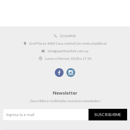
22164942
Gral Flores 4683 Casa central (sin venta al público)
info@sportmarket.com.uy
Lunes a Viernes 10:00 a 17:30


Newsletter
¡Suscribite y recibí todas nuestras novedades!
SUSCRIBIRME