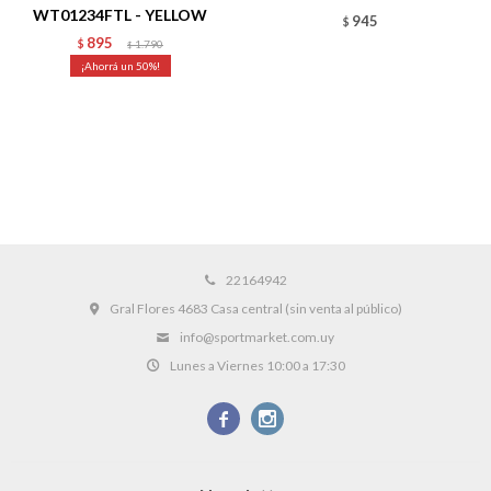
WT01234FTL - YELLOW
945
$
895
$
1.790
$
50
22164942
Gral Flores 4683 Casa central (sin venta al público)
info@sportmarket.com.uy
Lunes a Viernes 10:00 a 17:30

