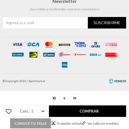
Newsletter
¡Suscribite y recibí todas nuestras novedades!
SUSCRIBIRME
© Copyright 2026 / Sportmarket
XS
S
M
1
COMPRAR
Fenicio
Probador virtual
Ver tabla de medidas
CONOCÉ TU TALLE