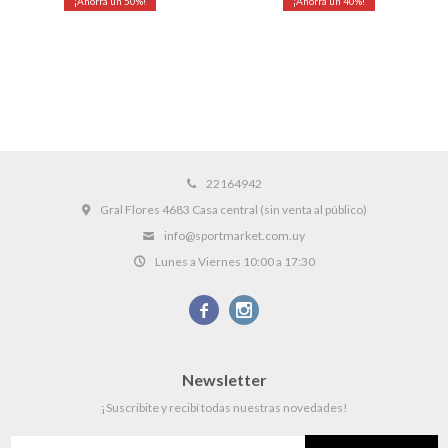
50
40
22164942
Gral Flores 4683 Casa central (sin venta al público)
info@sportmarket.com.uy
Lunes a Viernes 10:00 a 17:30


Newsletter
¡Suscribite y recibí todas nuestras novedades!