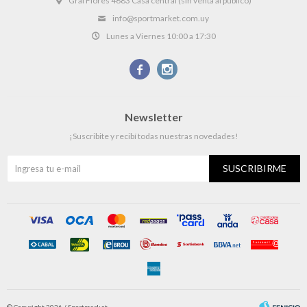
Gral Flores 4683 Casa central (sin venta al público)
info@sportmarket.com.uy
Lunes a Viernes 10:00 a 17:30


Newsletter
¡Suscribite y recibí todas nuestras novedades!
SUSCRIBIRME
© Copyright 2026 / Sportmarket