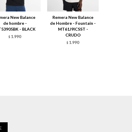
mera New Balance
Remera New Balance
de hombre -
de Hombre - Fountain -
53905BK - BLACK
MT61J9ICSST -
CRUDO
1.990
$
1.990
$
E