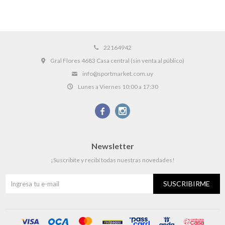
22164942
Gral Flores 4683 Casa central (sin venta al público)
info@sportmarket.com.uy
Lunes a Viernes 10:00 a 17:30


Newsletter
¡Suscribite y recibí todas nuestras novedades!
SUSCRIBIRME