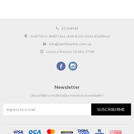
22164942
Gral Flores 4683 Casa central (sin venta al público)
info@sportmarket.com.uy
Lunes a Viernes 10:00 a 17:30


Newsletter
¡Suscribite y recibí todas nuestras novedades!
SUSCRIBIRME