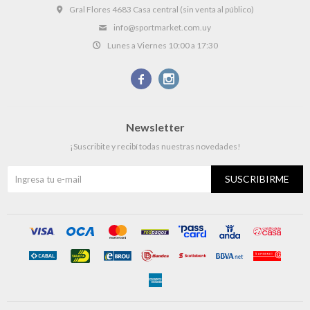
Gral Flores 4683 Casa central (sin venta al público)
info@sportmarket.com.uy
Lunes a Viernes 10:00 a 17:30


Newsletter
¡Suscribite y recibí todas nuestras novedades!
SUSCRIBIRME