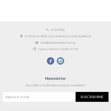
22164942
Gral Flores 4683 Casa central (sin venta al público)
info@sportmarket.com.uy
Lunes a Viernes 10:00 a 17:30


Newsletter
¡Suscribite y recibí todas nuestras novedades!
SUSCRIBIRME