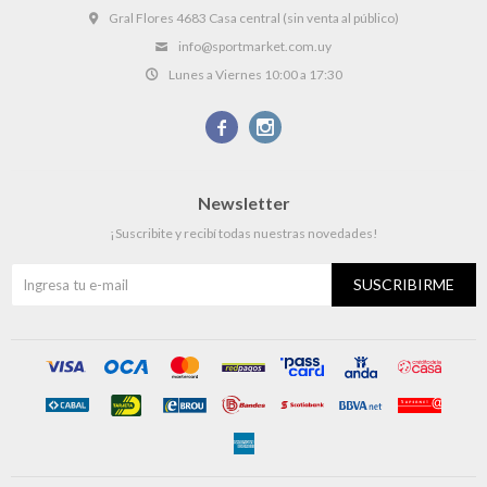
Gral Flores 4683 Casa central (sin venta al público)
info@sportmarket.com.uy
Lunes a Viernes 10:00 a 17:30


Newsletter
¡Suscribite y recibí todas nuestras novedades!
SUSCRIBIRME