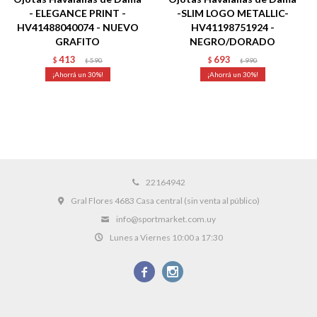
- ELEGANCE PRINT -
-SLIM LOGO METALLIC-
HV41488040074 - NUEVO
HV41198751924 -
GRAFITO
NEGRO/DORADO
413
693
$
590
$
990
$
$
30
30
22164942
Gral Flores 4683 Casa central (sin venta al público)
info@sportmarket.com.uy
Lunes a Viernes 10:00 a 17:30

