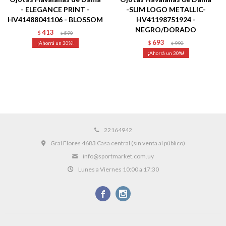
- ELEGANCE PRINT -
-SLIM LOGO METALLIC-
HV41488041106 - BLOSSOM
HV41198751924 -
NEGRO/DORADO
413
$
590
$
693
30
$
990
$
30
22164942
Gral Flores 4683 Casa central (sin venta al público)
info@sportmarket.com.uy
Lunes a Viernes 10:00 a 17:30

