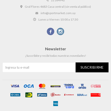
22164942
Gral Flores 4683 Casa central (sin venta al público)
info@sportmarket.com.uy
Lunes a Viernes 10:00 a 17:30


Newsletter
¡Suscribite y recibí todas nuestras novedades!
SUSCRIBIRME