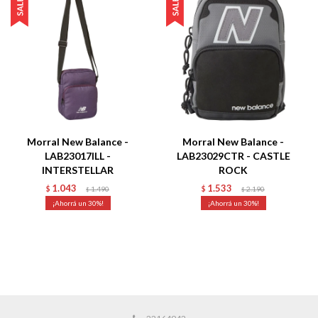
Morral New Balance -
Morral New Balance -
LAB23017ILL -
LAB23029CTR - CASTLE
INTERSTELLAR
ROCK
1.043
1.533
$
1.490
$
2.190
$
$
30
30