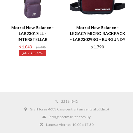
Morral New Balance -
Morral New Balance -
LAB23017ILL -
LEGACY MICRO BACKPACK
INTERSTELLAR
- LAB23029BG - BURGUNDY
1.043
1.790
$
1.490
$
$
30
22164942
Gral Flores 4683 Casa central (sin venta al público)
info@sportmarket.com.uy
Lunes a Viernes 10:00 a 17:30