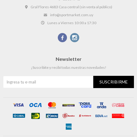
Gral Flores 4683 Casa central (sin venta al público)
info@sportmarket.com.uy
Lunes a Viernes 10:00 a 17:30


Newsletter
¡Suscribite y recibí todas nuestras novedades!
SUSCRIBIRME