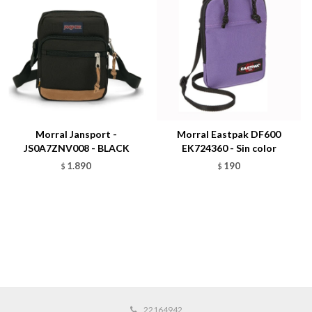
Morral Jansport -
Morral Eastpak DF600
JS0A7ZNV008 - BLACK
EK724360 - Sin color
1.890
190
$
$
22164942