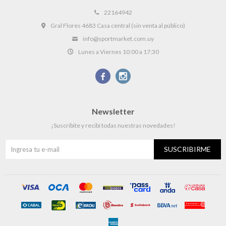
22164942
Gral Flores 4683 Casa central (sin venta al público)
info@sportmarket.com.uy
Lunes a Viernes 10:00 a 17:30


Newsletter
¡Suscribite y recibí todas nuestras novedades!
SUSCRIBIRME