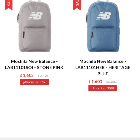
Mochila New Balance -
Mochila New Balance -
LAB11101SOI - STONE PINK
LAB11101HER - HERITAGE
BLUE
1.603
$
2.290
$
1.603
30
$
2.290
$
30