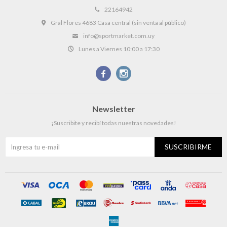
22164942
Gral Flores 4683 Casa central (sin venta al público)
info@sportmarket.com.uy
Lunes a Viernes 10:00 a 17:30


Newsletter
¡Suscribite y recibí todas nuestras novedades!
SUSCRIBIRME