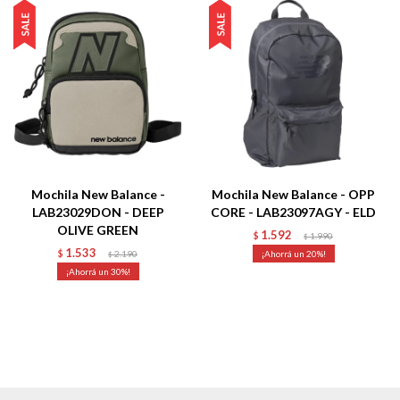
Mochila New Balance -
Mochila New Balance - OPP
LAB23029DON - DEEP
CORE - LAB23097AGY - ELD
OLIVE GREEN
1.592
$
1.990
$
1.533
$
2.190
20
$
30