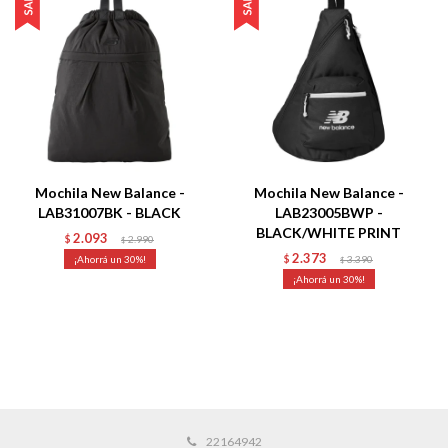
Mochila New Balance -
Mochila New Balance -
LAB31007BK - BLACK
LAB23005BWP -
BLACK/WHITE PRINT
2.093
$
2.990
$
2.373
30
$
3.390
$
30
22164942