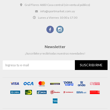
Gral Flores 4683 Casa central (sin venta al público)
info@sportmarket.com.uy
Lunes a Viernes 10:00 a 17:30


Newsletter
¡Suscribite y recibí todas nuestras novedades!
SUSCRIBIRME