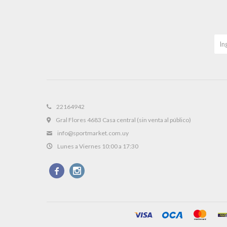
22164942
Gral Flores 4683 Casa central (sin venta al público)
info@sportmarket.com.uy
Lunes a Viernes 10:00 a 17:30

