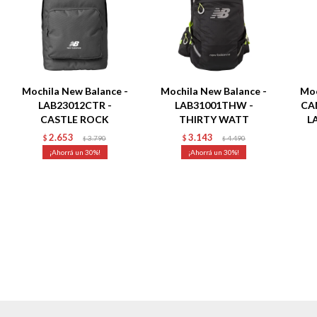
Mochila New Balance -
Mochila New Balance -
Moc
LAB23012CTR -
LAB31001THW -
CA
CASTLE ROCK
THIRTY WATT
L
2.653
3.143
$
3.790
$
4.490
$
$
30
30