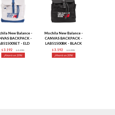
hila New Balance -
Mochila New Balance -
NVAS BACKPACK -
CANVAS BACKPACK -
AB51500SET - ELD
LAB51500BK - BLACK
3.192
3.192
$
3.990
$
3.990
$
$
20
20