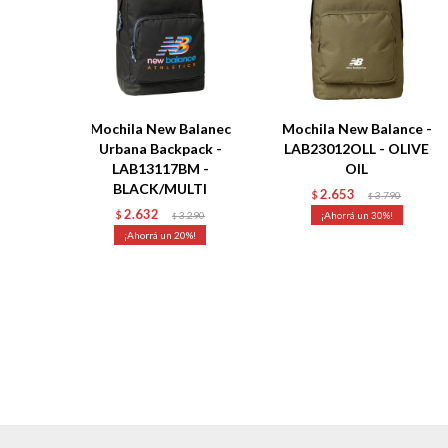
Mochila New Balanec
Mochila New Balance -
Urbana Backpack -
LAB23012OLL - OLIVE
LAB13117BM -
OIL
BLACK/MULTI
2.653
$
3.790
$
2.632
$
3.290
30
$
20