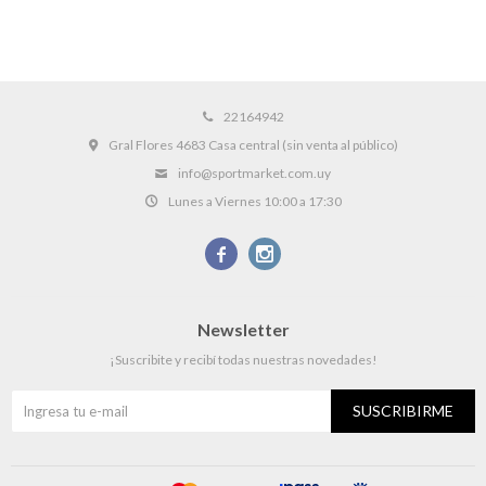
22164942
Gral Flores 4683 Casa central (sin venta al público)
info@sportmarket.com.uy
Lunes a Viernes 10:00 a 17:30


Newsletter
¡Suscribite y recibí todas nuestras novedades!
SUSCRIBIRME