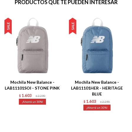
PRODUCTOS QUE TE PUEDEN INTERESAR
Mochila New Balance -
Mochila New Balance -
LAB11101SOI - STONE PINK
LAB11101HER - HERITAGE
BLUE
1.603
$
2.290
$
1.603
30
$
2.290
$
30