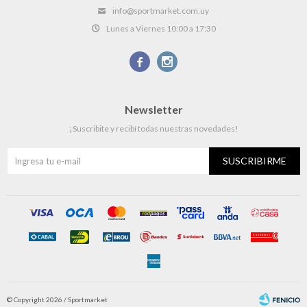
info@sportmarket.com.uy
Lunes a Viernes 10:00 a 17:30


Newsletter
¡Suscribite y recibí todas nuestras novedades!
SUSCRIBIRME
© Copyright 2026 / Sportmarket