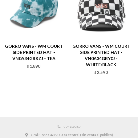
GORRO VANS - WM COURT
GORRO VANS - WM COURT
SIDE PRINTED HAT -
SIDE PRINTED HAT -
VN0A34GRXZJ - TEA
VN0A34GRY0J -
WHITE/BLACK
1.890
$
2.590
$
22164942
Gral Flores 4683 Casa central (sin venta al público)