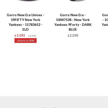
Gorro New Era Unisex -
Gorro New Era -
Gor
59FIFTY New York
10047538 - New York
- 1
Yankees - 11783652 -
Yankees 9Forty - DARK
Yan
ELD
BLUE
2.093
2.290
$
2.990
$
$
30