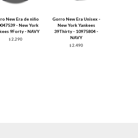
ro New Era de niño
Gorro New Era Unisex -
0047539 - New York
New York Yankees
kees 9Forty - NAVY
39Thirty - 10975804 -
NAVY
2.290
$
2.490
$