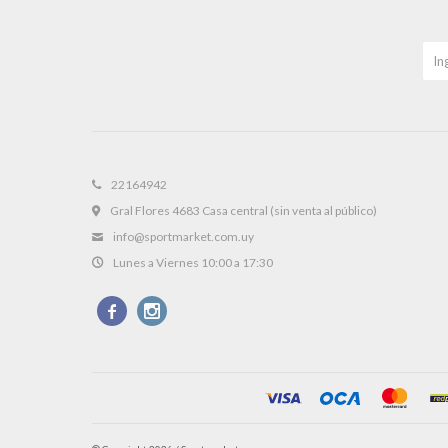
22164942
Gral Flores 4683 Casa central (sin venta al público)
info@sportmarket.com.uy
Lunes a Viernes 10:00 a 17:30

