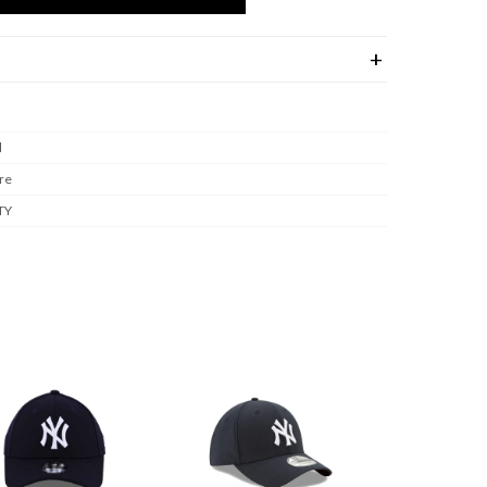
l
re
TY