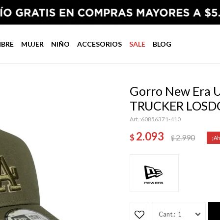
BRE
MUJER
NIÑO
ACCESORIOS
SALE
BLOG
Gorro New Era U
TRUCKER LOSDO
60856371-410
2.093
$
2.990
$
1