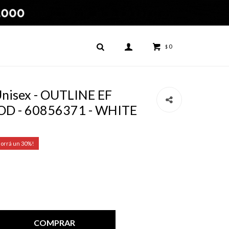
0
$
nisex - OUTLINE EF
D - 60856371 - WHITE
30
COMPRAR