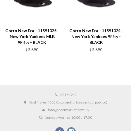
Gorro New Era - 11591025 -
Gorro New Era - 11591024 -
New York Yankees MLB
New York Yankees 9fifty -
9Fifty - BLACK
BLACK
2.690
2.690
$
$
22164942
Gral Flores 4683 Casa central (sin venta al público)
info@sportmarket.com.uy
Lunes a Viernes 10:00 a 17:30