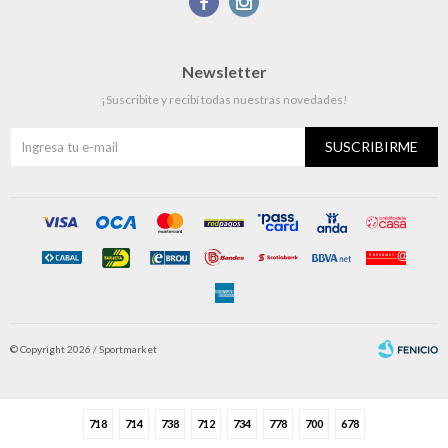


Newsletter
¡Suscribite y recibí todas nuestras novedades!
SUSCRIBIRME
© Copyright 2026 / Sportmarket
718
714
738
712
734
778
700
678