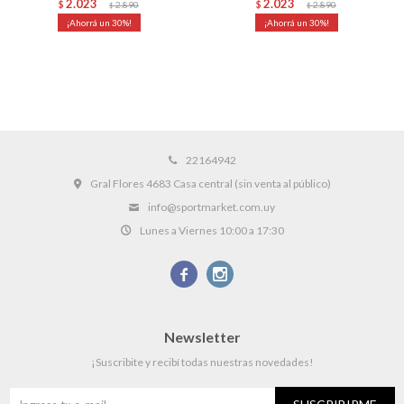
2.023
2.023
$
2.890
$
2.890
$
$
30
30
22164942
Gral Flores 4683 Casa central (sin venta al público)
info@sportmarket.com.uy
Lunes a Viernes 10:00 a 17:30


Newsletter
¡Suscribite y recibí todas nuestras novedades!