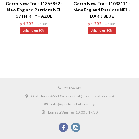
Gorro New Era - 11365852 -
Gorro New Era - 11033111 -
New England Patriots NFL
New England Patriots NFL -
39THIRTY - AZUL
DARK BLUE
1.393
1.393
$
1.990
$
1.990
$
$
30
30
22164942
Gral Flores 4683 Casa central (sin venta al público)
info@sportmarket.com.uy
Lunes a Viernes 10:00 a 17:30

